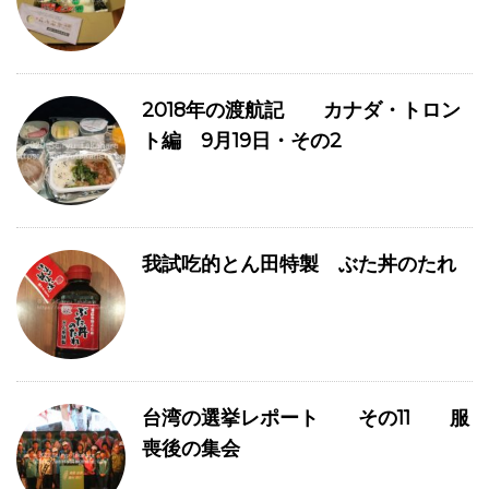
2018年の渡航記 カナダ・トロン
ト編 9月19日・その2
我試吃的とん田特製 ぶた丼のたれ
台湾の選挙レポート その11 服
喪後の集会