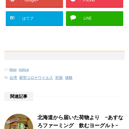
Google+
Pocket
B!
はてブ
LINE
-
blog
,
notice
-
台湾
,
新型コロナウイルス
,
対策
,
体験
関連記事
北海道から届いた荷物より −あすな
ろファーミング 飲むヨーグルト−