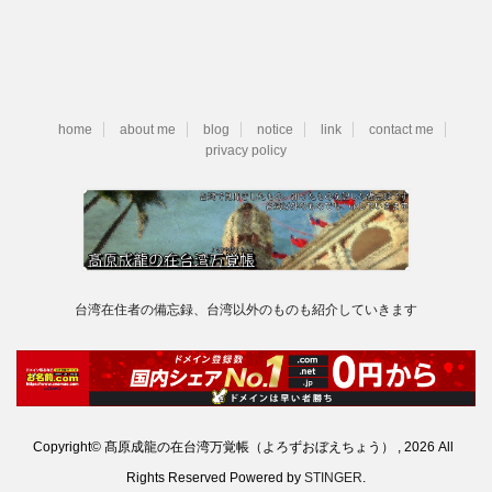
ゴ
リ
ー
home
about me
blog
notice
link
contact me
privacy policy
台湾在住者の備忘録、台湾以外のものも紹介していきます
Copyright© 髙原成龍の在台湾万覚帳（よろずおぼえちょう） , 2026 All
Rights Reserved Powered by
STINGER
.