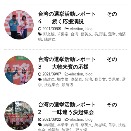
台湾の選挙活動レポート その
4 続く応援演説
2021/09/09
-
election
,
blog
鄭文燦
,
卓榮泰
,
台湾
,
蔡英文
,
吳思瑤
,
選挙
,
賴清
德
,
陳建仁
台湾の選挙活動レポート その
3 大物来賓の応援
2021/09/07
-
election
,
blog
陳建仁
,
鄭文燦
,
卓榮泰
,
台湾
,
蔡英文
,
吳思瑤
,
選
挙
,
決起集会
,
賴清德
台湾の選挙活動レポート その
2 一味違う決起集会
2021/08/22
-
election
,
blog
游錫堃
,
卓榮泰
,
台湾
,
蔡英文
,
吳思瑤
,
選挙
,
決起
集会
,
賴清德
,
陳建仁
,
鄭文燦