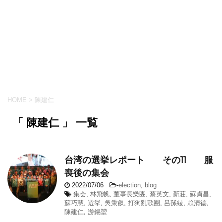
HOME
>
陳建仁
「 陳建仁 」 一覧
台湾の選挙レポート その11 服
喪後の集会
2022/07/06
-
election
,
blog
集会
,
林飛帆
,
董事長樂團
,
蔡英文
,
新莊
,
蘇貞昌
,
蘇巧慧
,
選挙
,
吳秉叡
,
打狗亂歌團
,
呂孫綾
,
賴清德
,
陳建仁
,
游錫堃