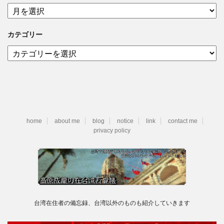
ア
ー
カ
カテゴリー
イ
ブ
カ
テ
ゴ
リ
ー
home
about me
blog
notice
link
contact me
privacy policy
台湾在住者の備忘録、台湾以外のものも紹介していきます