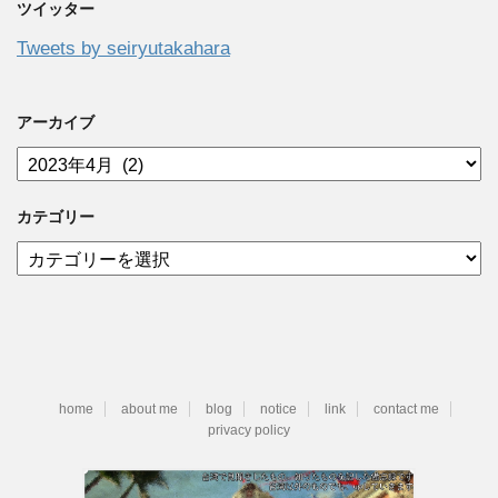
ツイッター
Tweets by seiryutakahara
アーカイブ
ア
ー
カ
カテゴリー
イ
ブ
カ
テ
ゴ
リ
ー
home
about me
blog
notice
link
contact me
privacy policy