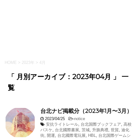
HOME
>
2023年
>
4月
「 月別アーカイブ：2023年04月 」 一
覧
台北ナビ掲載分（2023年1月〜3月）
2023/04/25
-
notice
安抗ライトレール
,
台北国際ブックフェア
,
高校
バスケ
,
台北國際書展
,
茨城
,
升旗典禮
,
世貿
,
迪化
街
,
開運
,
台北國際電玩展
,
HBL
,
台北国際ゲームシ