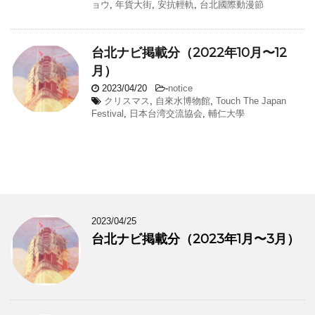
ョウ
,
年貨大街
,
安抗輕軌
,
台北國際動漫節
台北ナビ掲載分（2022年10月〜12
月）
2023/04/20
-
notice
クリスマス
,
自來水博物館
,
Touch The Japan
Festival
,
日本台湾交流協会
,
輔仁大學
2023/04/25
台北ナビ掲載分（2023年1月〜3月）