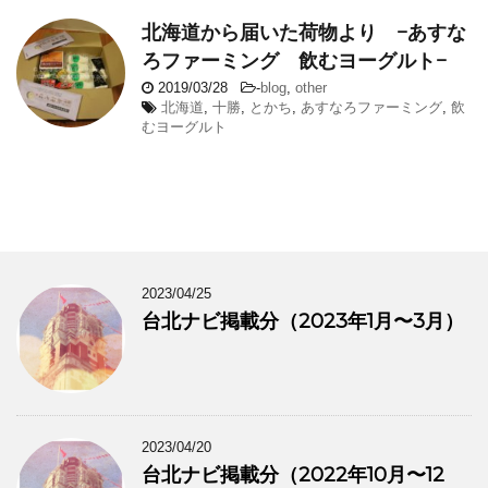
北海道から届いた荷物より −あすな
ろファーミング 飲むヨーグルト−
2019/03/28
-
blog
,
other
北海道
,
十勝
,
とかち
,
あすなろファーミング
,
飲
むヨーグルト
2023/04/25
台北ナビ掲載分（2023年1月〜3月）
2023/04/20
台北ナビ掲載分（2022年10月〜12