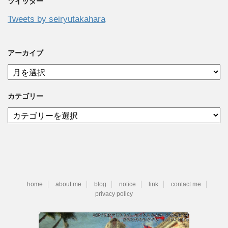
ツイッター
Tweets by seiryutakahara
アーカイブ
ア
ー
カ
カテゴリー
イ
ブ
カ
テ
ゴ
リ
ー
home
about me
blog
notice
link
contact me
privacy policy