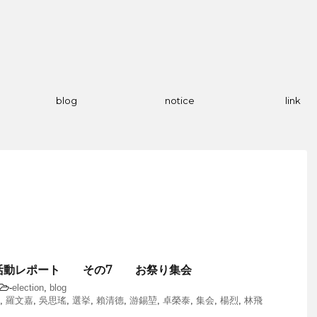
blog
notice
link
活動レポート その7 お祭り集会
-
election
,
blog
,
羅文嘉
,
吳思瑤
,
選挙
,
賴清德
,
游錫堃
,
卓榮泰
,
集会
,
楊烈
,
林飛