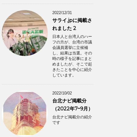
2022/12/31
サライ.jpに掲載さ
れました 2
日本人と台湾人のハー
フの方が、台湾の市議
会議員選挙に立候補
し、結果は当選。その
時の様子を記事にまと
めましたが、そこで起
きたことを中心に紹介
しています。
2022/10/02
台北ナビ掲載分
（2022年7~9月）
台北ナビ掲載分の紹介
です