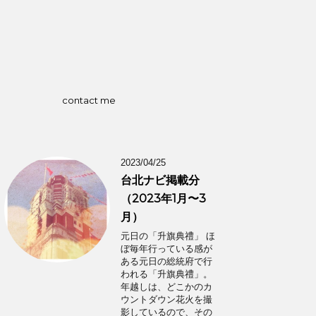
contact me
2023/04/25
台北ナビ掲載分
（2023年1月〜3
月）
元日の「升旗典禮」 ほ
ぼ毎年行っている感が
ある元日の総統府で行
われる「升旗典禮」。
年越しは、どこかのカ
ウントダウン花火を撮
影しているので、その