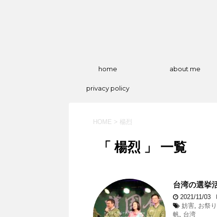
home
about me
privacy policy
HOME
>
楊烈
「 楊烈 」 一覧
台湾の選挙
2021/11/03
妨害
,
お祭り
帆
,
台湾