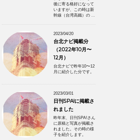
後に寄る格好になって
いますが、この時は新
幹線（台湾高鐵）の ...
2023/04/20
台北ナビ掲載分
（2022年10月〜
12月）
台北ナビで昨年10〜12
月に紹介した分です。
2023/03/01
日刊SPA!に掲載さ
れました
昨年末、日刊SPA!さん
に原稿と写真が掲載さ
れました。その時の様
子を紹介します。