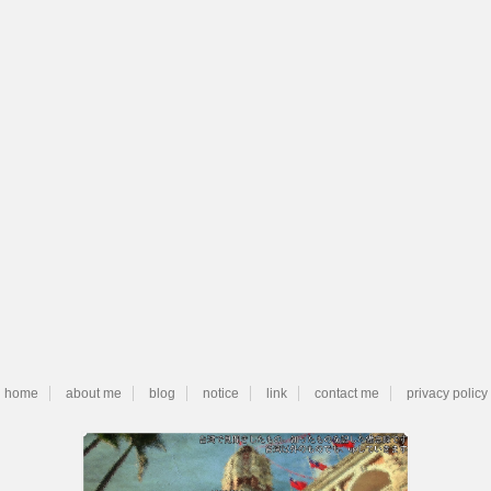
home
about me
blog
notice
link
contact me
privacy policy