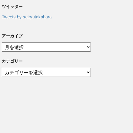
ツイッター
Tweets by seiryutakahara
アーカイブ
ア
ー
カ
カテゴリー
イ
ブ
カ
テ
ゴ
リ
ー