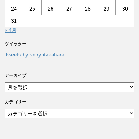
24
25
26
27
28
29
30
31
« 4月
ツイッター
Tweets by seiryutakahara
アーカイブ
ア
ー
カ
カテゴリー
イ
ブ
カ
テ
ゴ
リ
ー