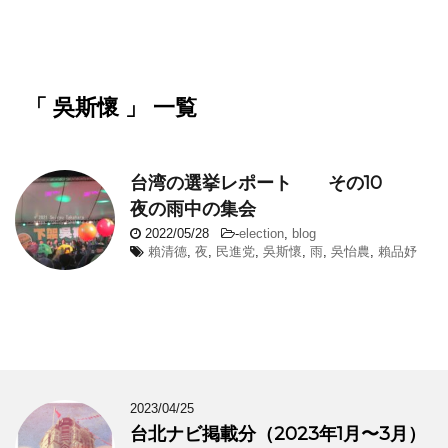
「 吳斯懷 」 一覧
台湾の選挙レポート その10
夜の雨中の集会
2022/05/28
-
election
,
blog
賴清德
,
夜
,
民進党
,
吳斯懷
,
雨
,
吳怡農
,
賴品妤
2023/04/25
台北ナビ掲載分（2023年1月〜3月）