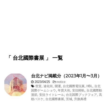
「 台北國際書展 」 一覧
台北ナビ掲載分（2023年1月〜3月）
2023/04/25
-
notice
世貿
,
迪化街
,
開運
,
台北國際電玩展
,
HBL
,
台北
国際ゲームショウ
,
年貨大街
,
安抗輕軌
,
台北國際動
漫節
,
安抗ライトレール
,
台北国際ブックフェア
,
高
校バスケ
,
台北國際書展
,
茨城
,
升旗典禮