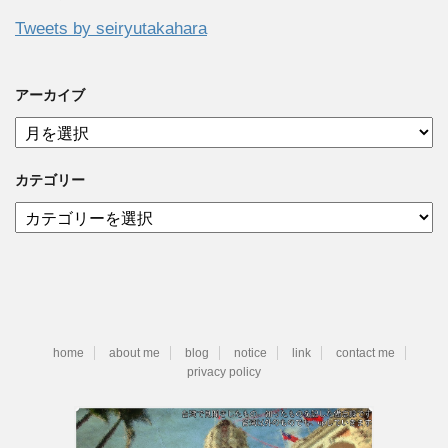
Tweets by seiryutakahara
アーカイブ
ア
ー
カ
カテゴリー
イ
ブ
カ
テ
ゴ
リ
ー
home
about me
blog
notice
link
contact me
privacy policy