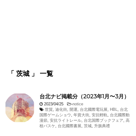
「 茨城 」 一覧
台北ナビ掲載分（2023年1月〜3月）
2023/04/25
-
notice
世貿
,
迪化街
,
開運
,
台北國際電玩展
,
HBL
,
台北
国際ゲームショウ
,
年貨大街
,
安抗輕軌
,
台北國際動
漫節
,
安抗ライトレール
,
台北国際ブックフェア
,
高
校バスケ
,
台北國際書展
,
茨城
,
升旗典禮