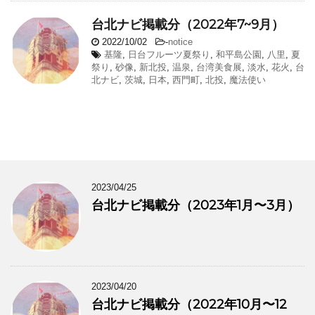
台北ナビ掲載分（2022年7~9月）
2022/10/02
-
notice
基隆
,
日台フルーツ夏祭り
,
和平島公園
,
八里
,
夏
祭り
,
砂像
,
新北投
,
温泉
,
台湾美食展
,
淡水
,
花火
,
台
北ナビ
,
茨城
,
日本
,
西門町
,
北投
,
魔法使い
2023/04/25
台北ナビ掲載分（2023年1月〜3月）
2023/04/20
台北ナビ掲載分（2022年10月〜12