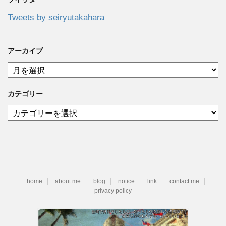
Tweets by seiryutakahara
アーカイブ
ア
ー
カ
カテゴリー
イ
ブ
カ
テ
ゴ
リ
ー
home
about me
blog
notice
link
contact me
privacy policy