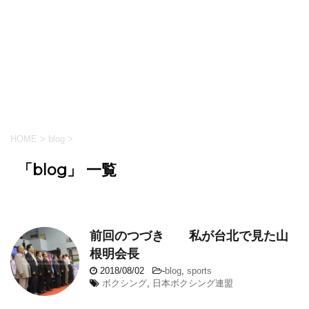
HOME
>
blog
>
「blog」 一覧
前回のつづき 私が台北で見た山
根明会長
2018/08/02
-
blog
,
sports
ボクシング
,
日本ボクシング連盟