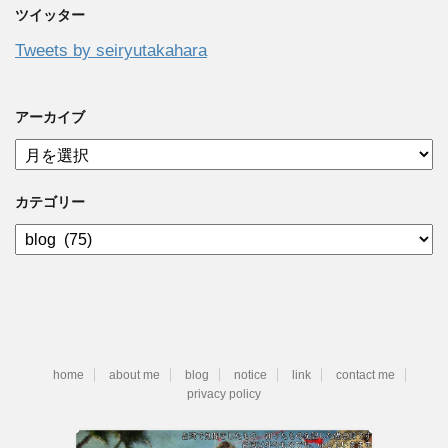
ツイッター
Tweets by seiryutakahara
アーカイブ
ア
ー
カ
カテゴリー
イ
ブ
カ
テ
ゴ
リ
ー
home
about me
blog
notice
link
contact me
privacy policy