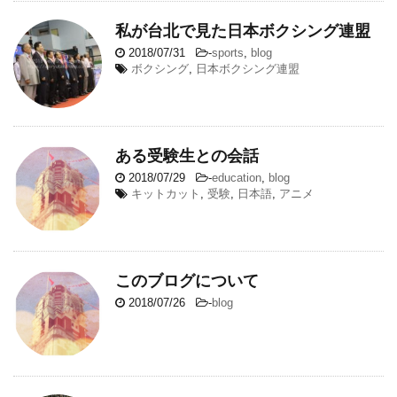
私が台北で見た日本ボクシング連盟
2018/07/31
-
sports
,
blog
ボクシング
,
日本ボクシング連盟
ある受験生との会話
2018/07/29
-
education
,
blog
キットカット
,
受験
,
日本語
,
アニメ
このブログについて
2018/07/26
-
blog