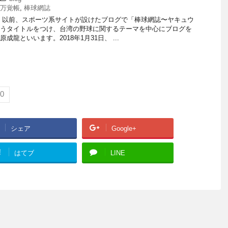
万覚帳
,
棒球網誌
 以前、スポーツ系サイトが設けたブログで「棒球網誌〜ヤキュウ
うタイトルをつけ、台湾の野球に関するテーマを中心にブログを
成龍といいます。2018年1月31日、 ...
0
シェア
Google+
!
はてブ
LINE