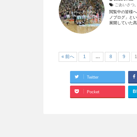
ごあいさつ
,
閲覧中の皆様へ
ノブログ」とい
展開していた髙原
« 前へ
1
…
8
9
1
Twitter
B
Pocket