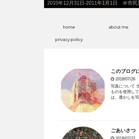
2010年12月31日-2011年1月1日 ＠市
2012年3月4日HBL決勝 北一女VS普
home
about me
privacy policy
このブログ
2018/07/26
写真について 
ものを使用して
は、透かしを写
ごあいさつ
2018/07/22