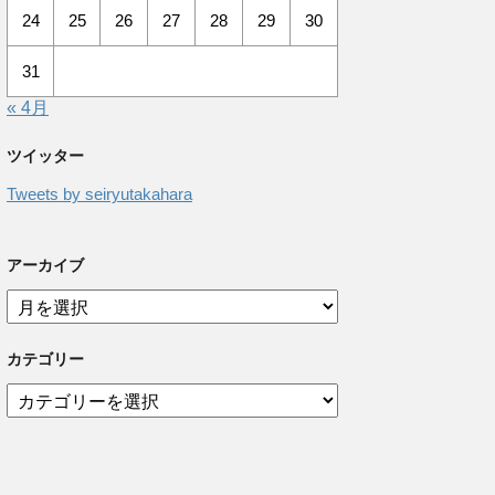
24
25
26
27
28
29
30
31
« 4月
ツイッター
Tweets by seiryutakahara
アーカイブ
ア
ー
カ
カテゴリー
イ
ブ
カ
テ
ゴ
リ
ー