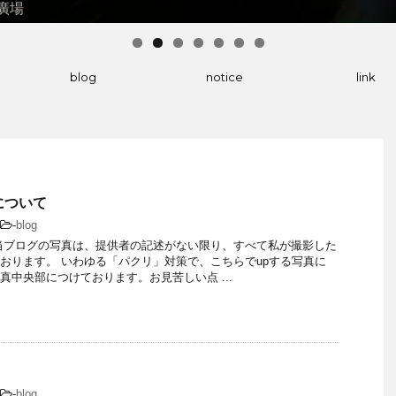
民廣場
門高中 ＠台大體育館
blog
notice
link
について
-
blog
当ブログの写真は、提供者の記述がない限り、すべて私が撮影した
おります。 いわゆる「パクリ」対策で、こちらでupする写真に
真中央部につけております。お見苦しい点 ...
-
blog